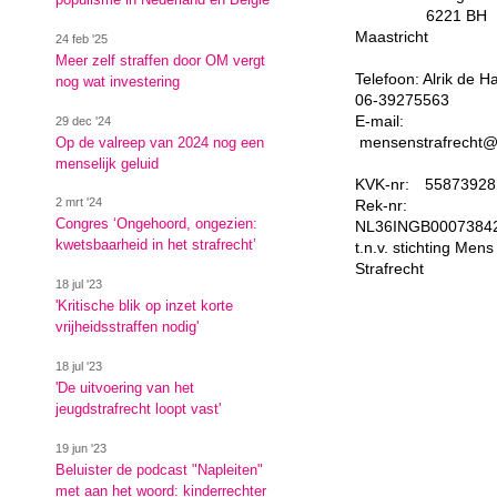
6221 BH
Maastricht
24 feb '25
Meer zelf straffen door OM vergt
Telefoon: Alrik de H
nog wat investering
06-39275563
E-mail:
29 dec '24
mensenstrafrecht@
Op de valreep van 2024 nog een
menselijk geluid
KVK-nr: 55873928
2 mrt '24
Rek-nr:
Congres ‘Ongehoord, ongezien:
NL36INGB0007384
kwetsbaarheid in het strafrecht’
t.n.v. stichting Mens
Strafrecht
18 jul '23
'Kritische blik op inzet korte
vrijheidsstraffen nodig'
18 jul '23
'De uitvoering van het
jeugdstrafrecht loopt vast'
19 jun '23
Beluister de podcast "Napleiten"
met aan het woord: kinderrechter